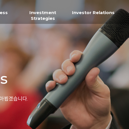
ness
Investment
Investor Relations
Strategies
ns
아뵙겠습니다.