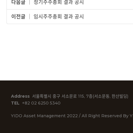
다음글
│
정기주주총회 결과 공시
이전글
│
임시주주총회 결과 공시
Address
서울특별시 중구 서소문로 115, 7층(서소문동, 한산빌딩)
TEL
+82 02 6250 5340
YIDO Asset Management 2022 / All Right Reserved By