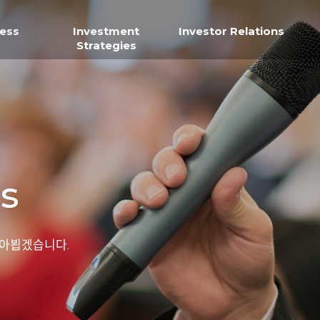
ness
Investment
Investor Relations
Strategies
ns
아뵙겠습니다.