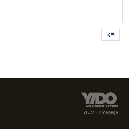
목록
YIDO Homepage